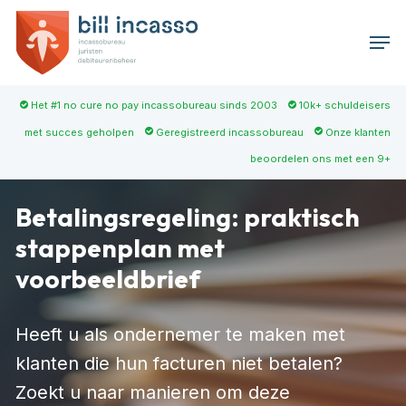
Skip
Men
to
main
content
Het #1 no cure no pay incassobureau sinds 2003
10k+ schuldeisers
met succes geholpen
Geregistreerd incassobureau
Onze klanten
beoordelen ons met een 9+
Betalingsregeling: praktisch
stappenplan met
voorbeeldbrief
Heeft u als ondernemer te maken met
klanten die hun facturen niet betalen?
Zoekt u naar manieren om deze