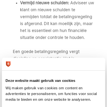
Vermijd nieuwe schulden:
Adviseer uw
klant om nieuwe schulden te
vermijden totdat de betalingsregeling
is afgerond. Dit kan moeilijk zijn, maar
het is essentieel om hun financiële
situatie onder controle te houden.
Een goede betalingsregeling vergt
discipline en consistentie. Het is
belangrijk om, ondanks eventuele
frustraties, uw klant te ondersteunen bij
het nakomen van de afgesproken
Deze website maakt gebruik van cookies
termijnen en eventuele andere afspraken.
Wij maken gebruik van cookies om content en
advertenties te personaliseren, om functies voor social
media te bieden en om onze website te analyseren.