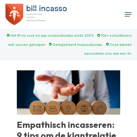
Skip
Men
to
main
content
Het #1 no cure no pay incassobureau sinds 2003
10k+ schuldeisers
met succes geholpen
Geregistreerd incassobureau
Onze klanten
beoordelen ons met een 9+
Empathisch incasseren:
9 tips om de klantrelatie