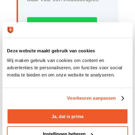
Incasso indienen
Meer over pre-
incasso
Deze website maakt gebruik van cookies
Wij maken gebruik van cookies om content en
advertenties te personaliseren, om functies voor social
media te bieden en om onze website te analyseren.
6. Weet hoe u moet omgaan met
smoezen
Voorkeuren aanpassen
Hoewel de meeste debiteuren zeker van
goede wil zijn, krijgt iedere ondernemer
Ja, dat is prima
vroeg of laat ook te maken met klanten
die geen afscheid willen (of kunnen)
Instellingen beheren