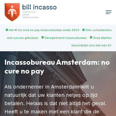
Skip
Men
to
main
content
Het #1 no cure no pay incassobureau sinds 2003
10k+ schuldeisers
met succes geholpen
Geregistreerd incassobureau
Onze klanten
beoordelen ons met een 9+
Incassobureau Amsterdam: no
cure no pay
Als ondernemer in Amsterdam wilt u
natuurlijk dat uw klanten netjes op tijd
betalen. Helaas is dat niet altijd het geval.
Heeft u te maken met een klant die de