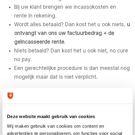
Bij uw klant brengen we incassokosten en
rente in rekening.
Wordt alles betaald? Dan kost het u ook niets,
u
ontvangt van ons uw factuurbedrag + de
geïncasseerde rente
.
Niets betaald? Dan kost het u ook niet, no cure
no pay.
Een gerechtelijke procedure is dan meestal nog
mogelijk maar dat is niet verplicht.
Incassobureau nog stap te ver?
Wilt u wel ons incassobureau Amsterdam
inschakelen maar bent u bang daardoor uw klant
Deze website maakt gebruik van cookies
te verliezen? Kies dan voor onze unieke pre
Wij maken gebruik van cookies om content en
incasso. Bij een pre incasso opdracht sturen wij uw
advertenties te personaliseren, om functies voor social