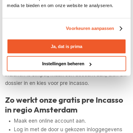
media te bieden en om onze website te analyseren.
debiteur eerst nog een laatste aanmaning zonder
kosten. Wordt uw factuur alsnog betaald dan meld
u dit online. Het dossier wordt dan gesloten. Geen
Voorkeuren aanpassen
kosten voor u maar ook geen kosten uw debiteur.
Betaalt uw debiteur niet dan hoeft u niks te doen.
Ja, dat is prima
Het dossier rolt dan automatisch door in een
incasso opdracht.
Instellingen beheren
Indienen is simpel, maak een account aan, dien uw
dossier in en kies voor pre incasso.
Zo werkt onze gratis pre Incasso
in regio Amsterdam
Maak een online account aan.
Log in met de door u gekozen inloggegevens