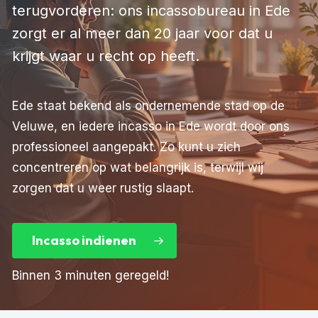
terugvorderen: ons incassobureau in Ede
zorgt er al meer dan 20 jaar voor dat u
krijgt waar u recht op heeft.
Ede staat bekend als ondernemende stad op de
Veluwe, en iedere incasso in Ede wordt door ons
professioneel aangepakt. Zo kunt u zich
concentreren op wat belangrijk is, terwijl wij
zorgen dat u weer rustig slaapt.
Incasso indienen
Binnen 3 minuten geregeld!