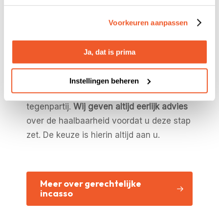
vonnis uitvoeren, in samenwerking met
Voorkeuren aanpassen
de deurwaarder.
Belangrijk: gerechtelijke procedures
Ja, dat is prima
kosten tijd (3-6 maanden) en geld. Deze
kosten betaalt u vooraf, maar kunnen bij
Instellingen beheren
winst vaak verhaald worden op de
tegenpartij.
Wij geven altijd eerlijk advies
over de haalbaarheid voordat u deze stap
zet. De keuze is hierin altijd aan u.
Meer over gerechtelijke
incasso