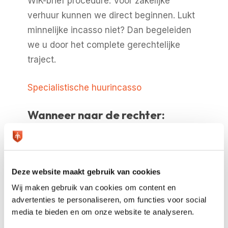
WIK-brief procedure. Voor zakelijke
verhuur kunnen we direct beginnen. Lukt
minnelijke incasso niet? Dan begeleiden
we u door het complete gerechtelijke
traject.
Specialistische huurincasso
Wanneer naar de rechter:
gerechtelijke incasso
Soms weigert een debiteur zo hardnekkig
dat alleen een rechterlijke uitspraak helpt.
Deze website maakt gebruik van cookies
Gerechtelijke incasso
is dan de logische
Wij maken gebruik van cookies om content en
stap. Wij helpen u hierbij, onder meer met
advertenties te personaliseren, om functies voor social
het opstellen van een dagvaarding, het
media te bieden en om onze website te analyseren.
voorbereiden van de rechtszaak en het