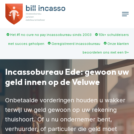
Skip
Men
to
main
content
Het #1 no cure no pay incassobureau sinds 2003
10k+ schuldeisers
met succes geholpen
Geregistreerd incassobureau
Onze klanten
beoordelen ons met een 9+
Incassobureau Ede: gewoon uw
geld innen op de Veluwe
Onbetaalde vorderingen houden u wakker
terwijl uw geld gewoon op uw rekening
thuishoort. Of u nu ondernemer bent,
verhuurder, of particulier die geld moet