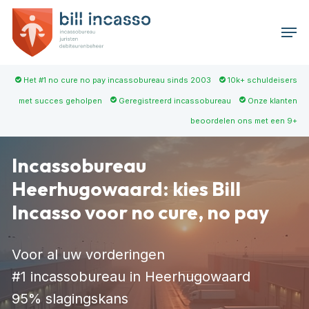
Skip
Men
to
main
content
Het #1 no cure no pay incassobureau sinds 2003
10k+ schuldeisers
met succes geholpen
Geregistreerd incassobureau
Onze klanten
beoordelen ons met een 9+
Incassobureau
Heerhugowaard: kies Bill
Incasso voor no cure, no pay
Voor al uw vorderingen
#1 incassobureau in Heerhugowaard
95% slagingskans