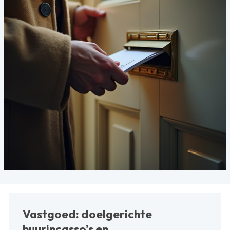
Vastgoed: doelgerichte
huurincasso’s en