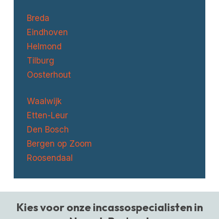
Breda
Eindhoven
Helmond
Tilburg
Oosterhout
Waalwijk
Etten-Leur
Den Bosch
Bergen op Zoom
Roosendaal
Kies voor onze incassospecialisten in