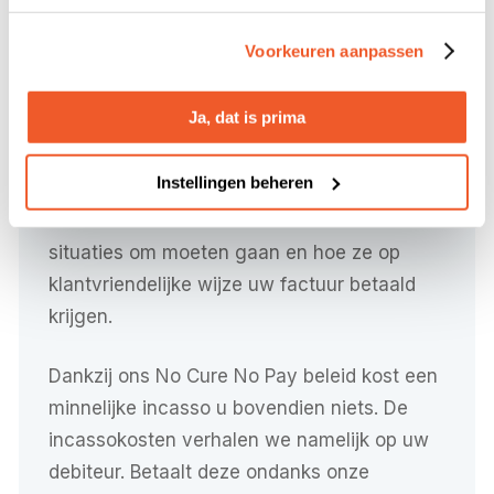
strategie in Noord-Brabant
Voorkeuren aanpassen
Wanneer een pre-incasso niet het gewenste
resultaat oplevert, kunnen we een minnelijk
Ja, dat is prima
incassotraject starten. Hierbij proberen we
met uw debiteur tot een betalingsregeling te
Instellingen beheren
komen. Onze ervaren incassospecialisten
weten exact hoe ze met verschillende
situaties om moeten gaan en hoe ze op
klantvriendelijke wijze uw factuur betaald
krijgen.
Dankzij ons No Cure No Pay beleid kost een
minnelijke incasso u bovendien niets. De
incassokosten verhalen we namelijk op uw
debiteur. Betaalt deze ondanks onze