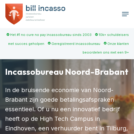
Skip
Men
to
main
content
Het #1 no cure no pay incassobureau sinds 2003
10k+ schuldeisers
met succes geholpen
Geregistreerd incassobureau
Onze klanten
beoordelen ons met een 9+
Incassobureau Noord-Brabant
In de bruisende economie van Noord-
Brabant zijn goede betalingsafspraken
essentieel. Of u nu een innovatief bedrijf
heeft op de High Tech Campus in
Eindhoven, een verhuurder bent in Tilburg,