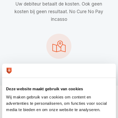
Uw debiteur betaalt de kosten. Ook geen
kosten bij geen resultaat. No Cure No Pay
incasso
Bill werkt landelijk
Het maakt niet uit waar u of uw debiteur zit.
Deze website maakt gebruik van cookies
Wij maken gebruik van cookies om content en
Minnelijk incassotraject: een
advertenties te personaliseren, om functies voor social
media te bieden en om onze website te analyseren.
persoonlijke en effectieve